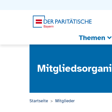
Zum Inhalt
Zum Footer
Zur weiterführenden Informationen
Themen
Mitgliedsorgani
Startseite
Mitglieder