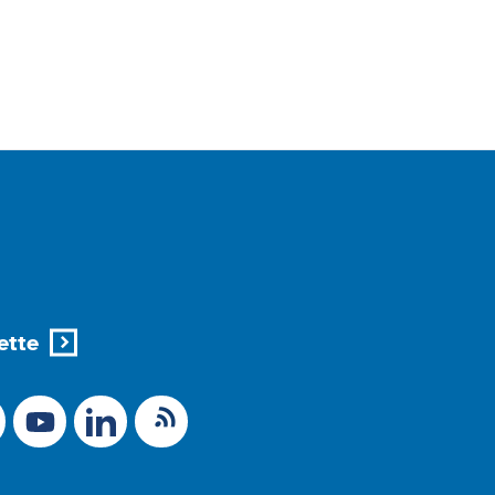
ette
X (Ex-Twitter)
RSS-Feed
 zu Mastodon
LinkedIn
Link zu YouTube