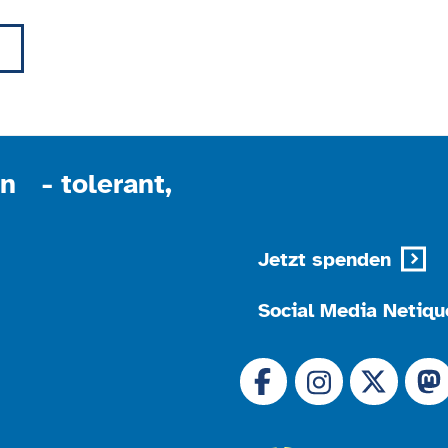
Akzeptieren
powered by
Usercentrics Consent Management
Platform
n - tolerant,
Jetzt spenden
Social Media Netiqu
Link zu 
Link zu Facebook
Link
Link zu Instagram