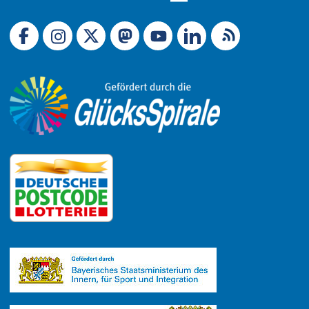
Link zu X (Ex-Twitter)
RSS-Feed
Link zu Facebook
Link zu Mastodon
LinkedIn
Link zu Instagram
Link zu YouTube