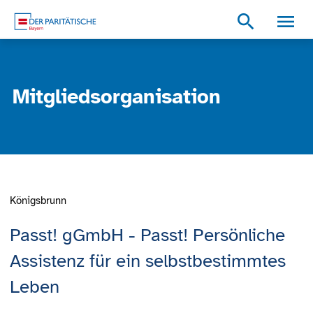
Zum Inhalt
Zum Footer
Zur weiterführenden Informationen
search
Mitgliedsorganisation
Königsbrunn
Passt! gGmbH - Passt! Persönliche
Assistenz für ein selbstbestimmtes
Leben