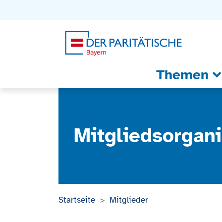
Zum Inhalt
Zum Footer
Zur weiterführenden Informationen
Themen
Mitgliedsorgani
Startseite
Mitglieder