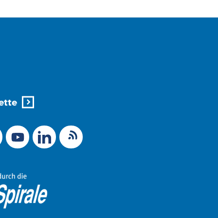
ette
X (Ex-Twitter)
RSS-Feed
 zu Mastodon
LinkedIn
Link zu YouTube