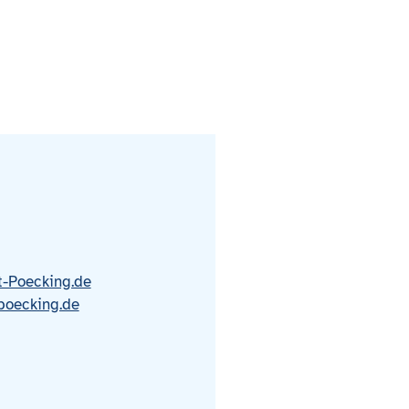
t-Poecking.de
-poecking.de