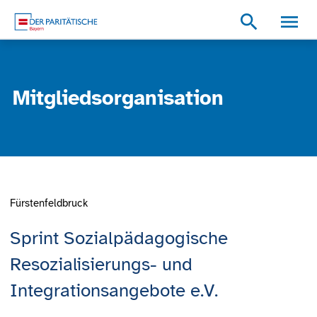
Zum Inhalt
Zum Footer
Zur weiterführenden Informationen
search
Mitgliedsorganisation
Fürstenfeldbruck
Sprint Sozialpädagogische
Resozialisierungs- und
Integrationsangebote e.V.