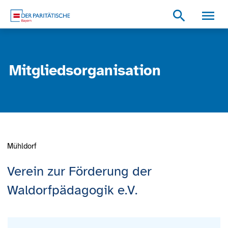
Zum Inhalt
Zum Footer
Zur weiterführenden Informationen
search
Mitgliedsorganisation
Mühldorf
Verein zur Förderung der
Waldorfpädagogik e.V.