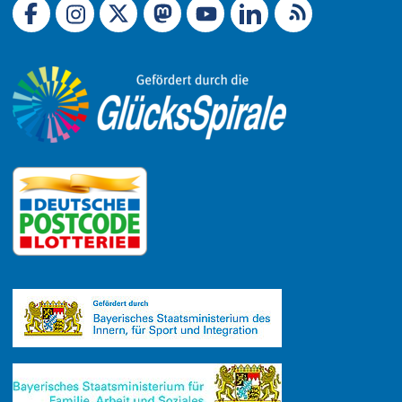
Link zu X (Ex-Twitter)
RSS-Feed
Link zu Facebook
Link zu Mastodon
LinkedIn
Link zu Instagram
Link zu YouTube