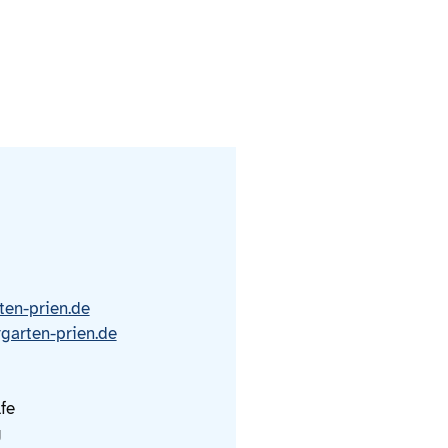
ten-prien.de
rgarten-prien.de
fe
g