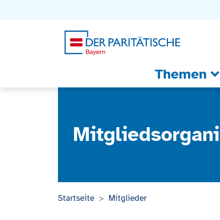
Zum Inhalt
Zum Footer
Zur weiterführenden Informationen
Themen
Mitgliedsorgani
Startseite
Mitglieder