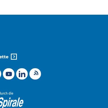
ette
X (Ex-Twitter)
RSS-Feed
 zu Mastodon
LinkedIn
Link zu YouTube