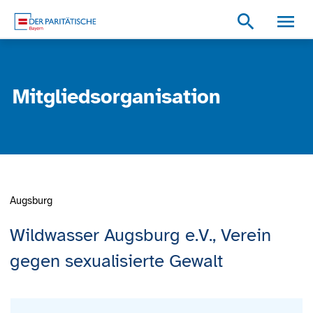
Zum Inhalt
Zum Footer
Zur weiterführenden Informationen
search
Mitgliedsorganisation
Augsburg
Wildwasser Augsburg e.V., Verein
gegen sexualisierte Gewalt