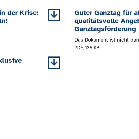
n der Krise:
Guter Ganztag für a
ln!
qualitätsvolle Ange
Ganztagsförderung
Das Dokument ist nicht barr
PDF
, 135 KB
klusive