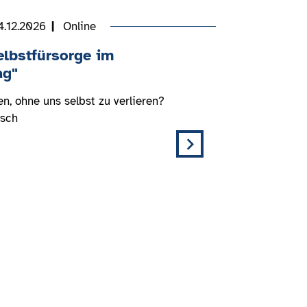
4.12.2026
Online
elbstfürsorge im
ag"
en, ohne uns selbst zu verlieren?
usch