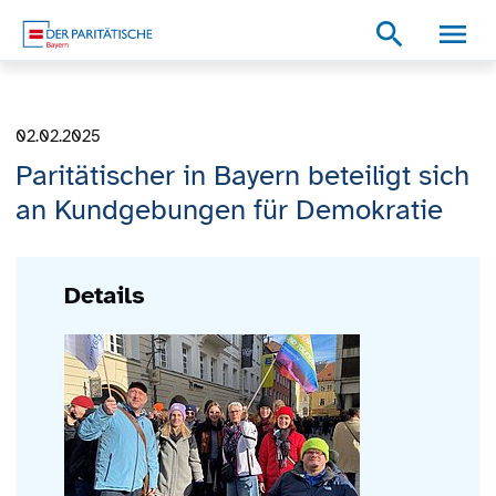
Zum Inhalt
Zum Footer
Zur weiterführenden Informationen
search
02.02.2025
Paritätischer in Bayern beteiligt sich
an Kundgebungen für Demokratie
Details