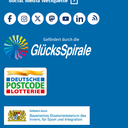
Social Media Netiquette
Link zu X (Ex-Twitter)
RSS-Feed
Link zu Facebook
Link zu Mastodon
LinkedIn
Link zu Instagram
Link zu YouTube