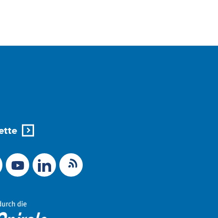
ette
X (Ex-Twitter)
RSS-Feed
 zu Mastodon
LinkedIn
Link zu YouTube