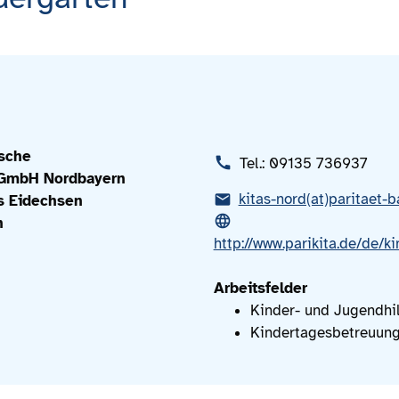
ische
Tel.: 09135 736937
 GmbH Nordbayern
kitas-nord(at)paritaet-b
s Eidechsen
n
http://www.parikita.de/de/
Arbeitsfelder
Kinder- und Jugendhil
Kindertagesbetreuun