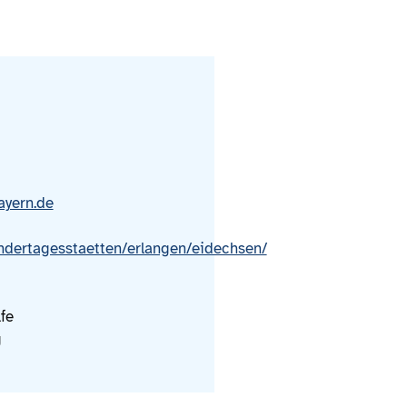
ayern.de
kindertagesstaetten/erlangen/eidechsen/
fe
g