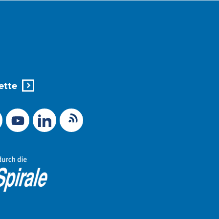
ette
X (Ex-Twitter)
RSS-Feed
 zu Mastodon
LinkedIn
Link zu YouTube