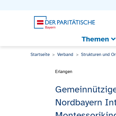
Zum Inhalt
Zum Footer
Zur weiterführenden Informationen
Themen
Startseite
Verband
Strukturen und O
Erlangen
Gemeinnützige
Nordbayern In
Montessorikin