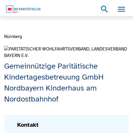
Zum Inhalt
Zum Footer
Zur weiterführenden Informationen
search
Nürnberg
Gemeinnützige Paritätische
Kindertagesbetreuung GmbH
Nordbayern Kinderhaus am
Nordostbahnhof
Kontakt