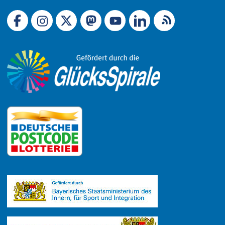
Link zu X (Ex-Twitter)
RSS-Feed
Link zu Facebook
Link zu Mastodon
LinkedIn
Link zu Instagram
Link zu YouTube