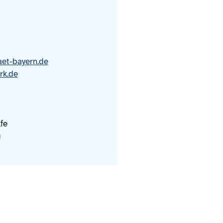
aet-bayern.de
rk.de
fe
g