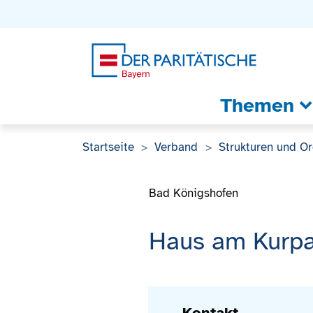
Zum Inhalt
Zum Footer
Zur weiterführenden Informationen
Themen
Startseite
Verband
Strukturen und O
Bad Königshofen
Haus am Kurpa
Kontakt