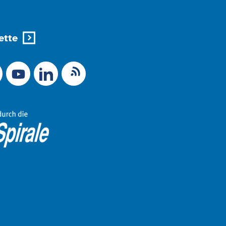
ette
X (Ex-Twitter)
RSS-Feed
 zu Mastodon
LinkedIn
Link zu YouTube