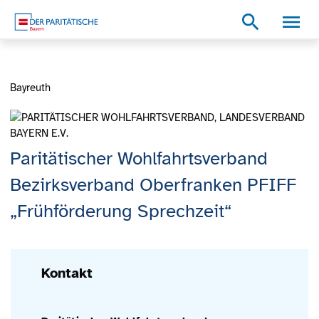
Zum Inhalt
Zum Footer
Zur weiterführenden Informationen
search
Bayreuth
Paritätischer Wohlfahrtsverband
Bezirksverband Oberfranken PFIFF
„Frühförderung Sprechzeit“
Kontakt