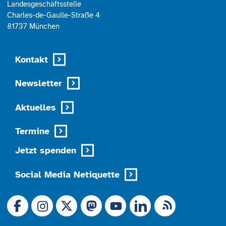
Landesgeschäftsstelle
Charles-de-Gaulle-Straße 4
81737 München
Kontakt
Newsletter
Aktuelles
Termine
Jetzt spenden
Social Media Netiquette
Link zu X (Ex-Twitter)
RSS-Feed
Link zu Facebook
Link zu Mastodon
LinkedIn
Link zu Instagram
Link zu YouTube