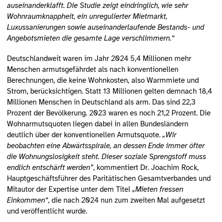
auseinanderklafft. Die Studie zeigt eindringlich, wie sehr
Wohnraumknappheit, ein unregulierter Mietmarkt,
Luxussanierungen sowie auseinanderlaufende Bestands- und
Angebotsmieten die gesamte Lage verschlimmern.“
Deutschlandweit waren im Jahr 2024 5,4 Millionen mehr
Menschen armutsgefährdet als nach konventionellen
Berechnungen, die keine Wohnkosten, also Warmmiete und
Strom, berücksichtigen. Statt 13 Millionen gelten demnach 18,4
Millionen Menschen in Deutschland als arm. Das sind 22,3
Prozent der Bevölkerung. 2023 waren es noch 21,2 Prozent. Die
Wohnarmutsquoten liegen dabei in allen Bundesländern
deutlich über der konventionellen Armutsquote.
„Wir
beobachten eine Abwärtsspirale, an dessen Ende immer öfter
die Wohnungslosigkeit steht. Dieser soziale Sprengstoff muss
endlich entschärft werden”
, kommentiert Dr. Joachim Rock,
Hauptgeschäftsführer des Paritätischen Gesamtverbandes und
Mitautor der Expertise unter dem Titel
„Mieten fressen
Einkommen“
, die nach 2024 nun zum zweiten Mal aufgesetzt
und veröffentlicht wurde.