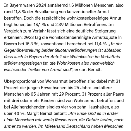
In Bayern waren 2024 annähernd 1,6 Millionen Menschen, also
rund 11,8 % der Bevölkerung von konventioneller Armut
betroffen. Doch die tatsächliche wohnkostenbereinigte Armut
liegt höher, bei 18,1 % und 2,39 Millionen Betroffenen. Im
Vergleich zum Vorjahr lässt sich eine deutliche Steigerung
erkennen: 2023 lag die wohnkostenbereinigte Armutsquote in
Bayern bei 16,3 %, konventionell berechnet bei 11,4 %.
„In der
Gegenüberstellung beider Quotenveränderungen ist ablesbar,
dass auch in Bayern der Anteil der Wohnkosten im Verhältnis
stärker angestiegen ist, die Wohnkosten also nachweislich
wachsender Treiber von Armut sind“
, erklärt Berndl.
Überproportional von Wohnarmut betroffen sind dabei mit 31
Prozent die jungen Erwachsenen bis 25 Jahre und ältere
Menschen ab 65 Jahren mit 29 Prozent. 31 Prozent aller Paare
mit drei oder mehr Kindern sind von Wohnarmut betroffen, und
bei Alleinerziehenden sind es vier von zehn Haushalten, also
über 40 %. Margit Berndl betont:
„Am Ende sind es in erster
Linie Menschen mit wenig Ressourcen, die Gefahr laufen, noch
ärmer zu werden. Im Mieterland Deutschland haben Menschen